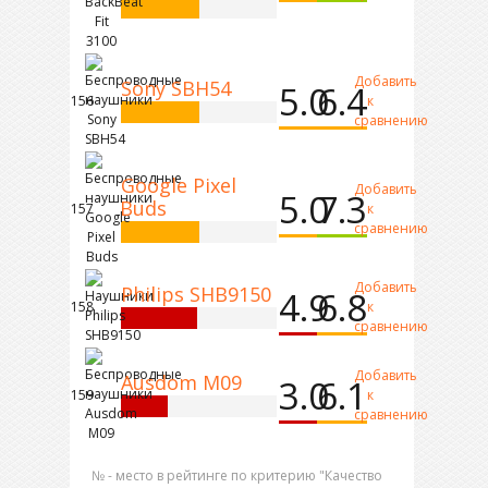
Добавить
Sony SBH54
5.0
6.4
156
к
сравнению
Google Pixel
Добавить
5.0
7.3
Buds
157
к
сравнению
Добавить
Philips SHB9150
4.9
6.8
158
к
сравнению
Добавить
Ausdom M09
3.0
6.1
159
к
сравнению
№ - место в рейтинге по критерию "Качество