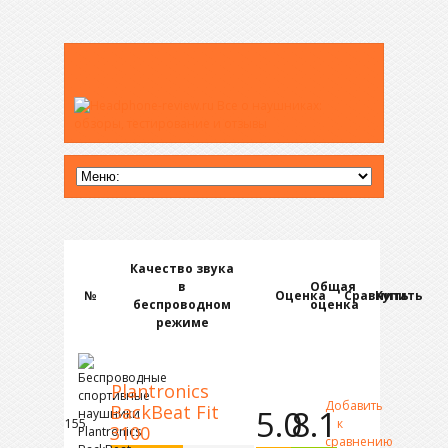
Качество звука
в
Общая
№
Оценка
Сравнить
Купить
беспроводном
оценка
режиме
Plantronics
Добавить
BackBeat Fit
5.0
8.1
155
к
3100
сравнению