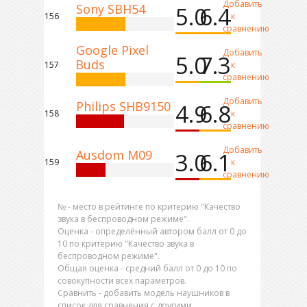
Добавить
Sony SBH54
5.0
6.4
156
к
сравнению
Google Pixel
Добавить
5.0
7.3
Buds
157
к
сравнению
Добавить
Philips SHB9150
4.9
6.8
158
к
сравнению
Добавить
Ausdom M09
3.0
6.1
159
к
сравнению
№ - место в рейтинге по критерию "Качество
звука в беспроводном режиме".
Оценка - определённый автором балл от 0 до
10 по критерию "Качество звука в
беспроводном режиме".
Общая оценка - средний балл от 0 до 10 по
совокупности всех параметров.
Сравнить - добавить модель наушников в
список для сравнения с другими