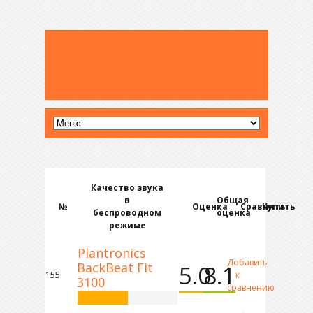
Качество звука
в
Общая
№
Оценка
Сравнить
Купить
беспроводном
оценка
режиме
Plantronics
Добавить
BackBeat Fit
5.0
8.1
155
к
3100
сравнению