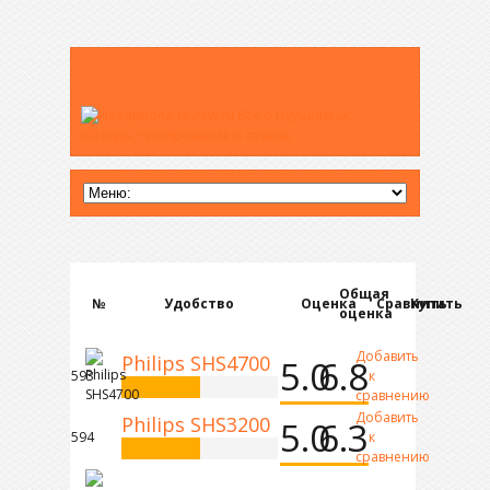
Общая
№
Удобство
Оценка
Сравнить
Купить
оценка
Добавить
Philips SHS4700
5.0
6.8
593
к
сравнению
Добавить
Philips SHS3200
5.0
6.3
594
к
сравнению