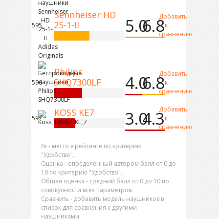
Sennheiser HD
Добавить
5.0
6.8
25-1-II
595
к
сравнению
Philips
Добавить
4.0
6.8
SHQ7300LF
596
к
сравнению
Добавить
KOSS KE7
3.0
4.3
597
к
сравнению
№ - место в рейтинге по критерию
"Удобство".
Оценка - определённый автором балл от 0 до
10 по критерию "Удобство".
Общая оценка - средний балл от 0 до 10 по
совокупности всех параметров.
Сравнить - добавить модель наушников в
список для сравнения с другими
наушниками.