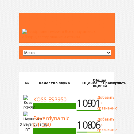
Общая
№
Качество звука
Оценка
Сравнить
Купить
оценка
Добавить
KOSS ESP950
10.0
9.1
1
к
сравнению
Beyerdynamic
Добавить
10.0
8.6
DT 250
2
к
сравнению