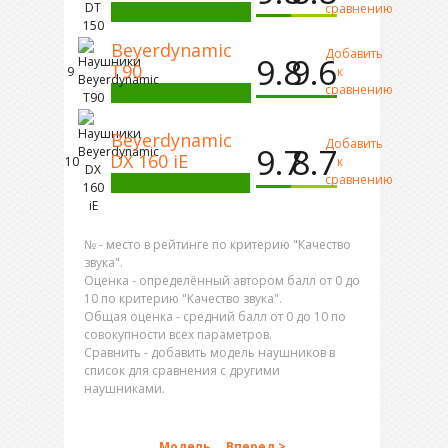
сравнению
Beyerdynamic
Добавить
9.8
9.6
T90
9
к
сравнению
Beyerdynamic
Добавить
9.7
8.7
DX 160 iE
10
к
сравнению
№ - место в рейтинге по критерию "Качество
звука".
Оценка - определённый автором балл от 0 до
10 по критерию "Качество звука".
Общая оценка - средний балл от 0 до 10 по
совокупности всех параметров.
Сравнить - добавить модель наушников в
список для сравнения с другими
наушниками.
Модель
Вперед >