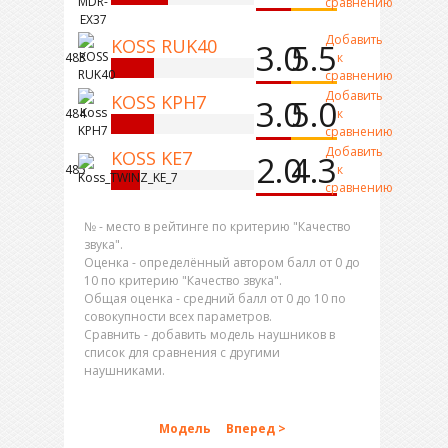
сравнению
Добавить
KOSS RUK40
3.0
5.5
483
к
сравнению
Добавить
KOSS KPH7
3.0
5.0
484
к
сравнению
Добавить
KOSS KE7
2.0
4.3
485
к
сравнению
№ - место в рейтинге по критерию "Качество
звука".
Оценка - определённый автором балл от 0 до
10 по критерию "Качество звука".
Общая оценка - средний балл от 0 до 10 по
совокупности всех параметров.
Сравнить - добавить модель наушников в
список для сравнения с другими
наушниками.
Модель
Вперед >