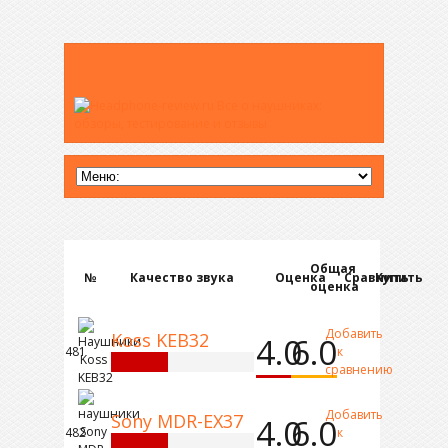
Общая
№
Качество звука
Оценка
Сравнить
Купить
оценка
Добавить
Koss KEB32
4.0
6.0
481
к
сравнению
Добавить
Sony MDR-EX37
4.0
6.0
482
к