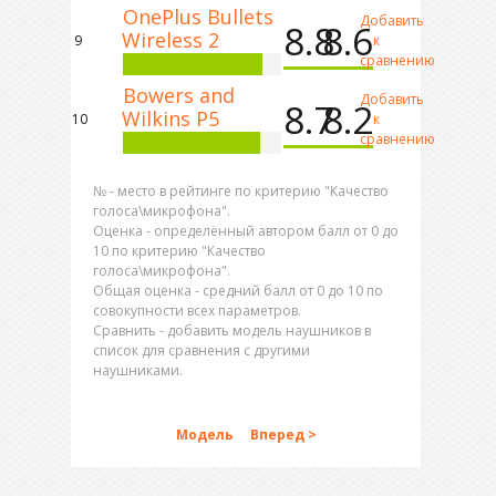
OnePlus Bullets
Добавить
8.8
8.6
Wireless 2
9
к
сравнению
Bowers and
Добавить
8.7
8.2
Wilkins P5
10
к
сравнению
№ - место в рейтинге по критерию "Качество
голоса\микрофона".
Оценка - определённый автором балл от 0 до
10 по критерию "Качество
голоса\микрофона".
Общая оценка - средний балл от 0 до 10 по
совокупности всех параметров.
Сравнить - добавить модель наушников в
список для сравнения с другими
наушниками.
Модель
Вперед >