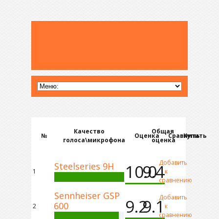
Качество
Общая
№
Оценка
Сравнить
Купить
голоса\микрофона
оценка
Добавить
Steelseries 9H
10.0
9.4
1
к
сравнению
Sennheiser GSP
Добавить
9.2
9.1
600
2
к
сравнению