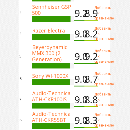
Sennheiser GSP
Добавить
9.2
8.9
500
3
к
сравнению
Добавить
Razer Electra
9.0
8.2
4
к
сравнению
Beyerdynamic
Добавить
MMX 300 (2.
9.0
9.2
5
к
Generation)
сравнению
Добавить
Sony WI-1000X
9.0
8.7
6
к
сравнению
Audio-Technica
Добавить
9.0
8.8
ATH-CKR100iS
7
к
сравнению
Audio-Technica
Добавить
9.0
8.3
ATH-CKR55BT
8
к
сравнению