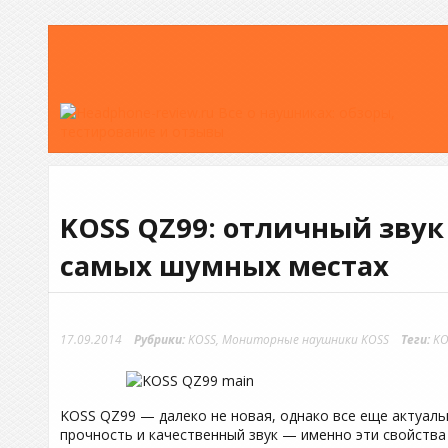
KOSS QZ99: отличный звук
самых шумных местах
17.09.2014
Рубрики:
KOSS
,
Мониторные наушники KOSS
Теги:
KO
KOSS QZ99 — далеко не новая, однако все еще актуаль
прочность и качественный звук — именно эти свойства