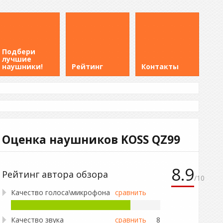
Подбери
лучшие
наушники!
Рейтинг
Контакты
Оценка наушников
KOSS QZ99
8.9
Рейтинг автора обзора
/
10
Качество голоса\микрофона
сравнить
Качество звука
сравнить
8