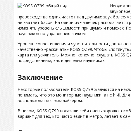
Неодимовы
звукопере
превосходства одних частот над другими: звук более-
не хватает басов. На одной из чашечек располагается
изменять уровень слышимости при шумах и помехах. 
наушников по управлению звуком.
Уровень сопротивления и чувствительности довольно вы
качественно «раскачать» KOSS QZ99. Чтобы «потянуть
карта или усилитель. Можно, конечно, слушать KOSS Q
посредственным, как в дешевых наушниках.
Заключение
Некоторые пользователи KOSS QZ99 жалуются на нехват
понимать, что это мониторные наушники, а не hi-fi. Д
воспользоваться эквалайзером.
В целом, KOSS QZ99 показали себя очень хорошо, особ
вариант для тех, кто часто ездит в метро, летает в са