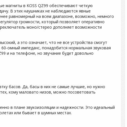
е магниты в KOSS QZ99 обеспечивают четкую
дачу. В этих наушниках не наблюдаются явные
менее равномерный на всем диапазоне, возможно, немного
 регулятор громкости, который позволяет оперативно
Переключатель моно/стерео дополняет возможности
сокий, а это означает, что не все устройства смогут
» 60-омный импеданс, понадобится нормальная звуковая
Z99 и на телефоне, но звучание будет довольно
ку басов. Да, басы в них не самые лучшие, но нужно
ля тех, кому маловато низов, можно посоветовать
енно в плане звукоизоляции и надежности. Это идеальный
молетах или бывает в шумных местах.