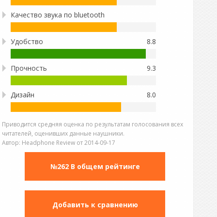
Качество звука по bluetooth
Удобство
8.8
Прочность
9.3
Дизайн
8.0
Приводится средняя оценка по результатам голосования всех
читателей, оценивших данные наушники.
Автор:
Headphone Review
от
2014-09-17
№262 В общем рейтинге
Добавить к сравнению