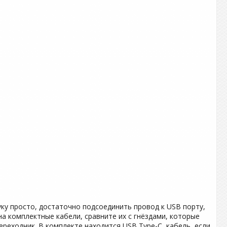
уку просто, достаточно подсоединить провод к USB порту,
а комплектные кабели, сравните их с гнёздами, которые
ереходник. В комплекте находится USB Type-C, кабель, если