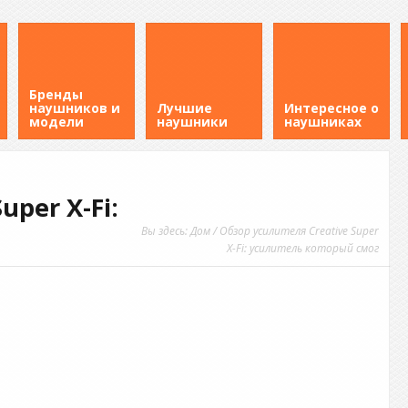
Бренды
наушников и
Лучшие
Интересное о
модели
наушники
наушниках
uper X-Fi:
Вы здесь:
Дом
/ Обзор усилителя Creative Super
X-Fi: усилитель который смог